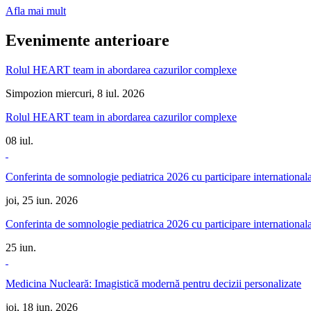
Afla mai mult
Evenimente anterioare
Rolul HEART team in abordarea cazurilor complexe
Simpozion
miercuri, 8 iul. 2026
Rolul HEART team in abordarea cazurilor complexe
08
iul.
Conferinta de somnologie pediatrica 2026 cu participare international
joi, 25 iun. 2026
Conferinta de somnologie pediatrica 2026 cu participare international
25
iun.
Medicina Nucleară: Imagistică modernă pentru decizii personalizate
joi, 18 iun. 2026