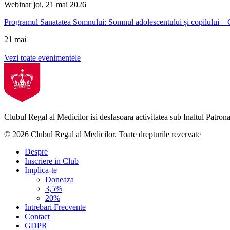
Webinar
joi, 21 mai 2026
Programul Sanatatea Somnului: Somnul adolescentului și copilului – 
21
mai
Vezi toate evenimentele
Clubul Regal al Medicilor isi desfasoara activitatea sub Inaltul Patronaj
© 2026 Clubul Regal al Medicilor.
Toate drepturile rezervate
Despre
Inscriere in Club
Implica-te
Doneaza
3,5%
20%
Intrebari Frecvente
Contact
GDPR