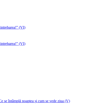
 intrebarea!” (VI)
 intrebarea!” (VI)
Ce se întâmplă noaptea și cum se vede ziua (V)