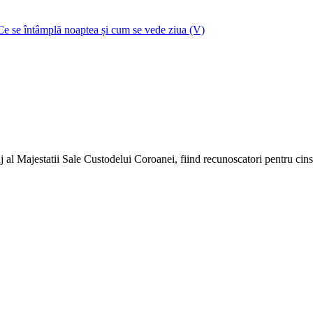
Ce se întâmplă noaptea și cum se vede ziua (V)
 al Majestatii Sale Custodelui Coroanei, fiind recunoscatori pentru cinste