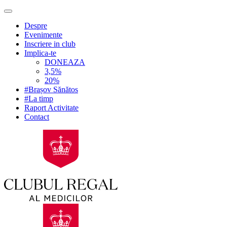
Despre
Evenimente
Inscriere in club
Implica-te
DONEAZA
3,5%
20%
#Brașov Sănătos
#La timp
Raport Activitate
Contact