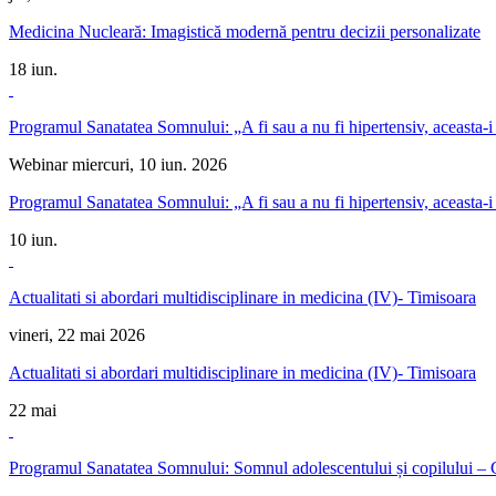
Medicina Nucleară: Imagistică modernă pentru decizii personalizate
18
iun.
Programul Sanatatea Somnului: „A fi sau a nu fi hipertensiv, aceasta-i
Webinar
miercuri, 10 iun. 2026
Programul Sanatatea Somnului: „A fi sau a nu fi hipertensiv, aceasta-i
10
iun.
Actualitati si abordari multidisciplinare in medicina (IV)- Timisoara
vineri, 22 mai 2026
Actualitati si abordari multidisciplinare in medicina (IV)- Timisoara
22
mai
Programul Sanatatea Somnului: Somnul adolescentului și copilului – 