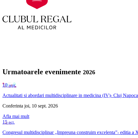
Urmatoarele evenimente
2026
10
sept.
Actualitati si abordari multidisciplinare in medicina (IV)- Cluj Napoca
Conferinta
joi, 10 sept. 2026
Afla mai mult
15
oct.
Congresul multidisciplinar „Impreuna construim excelenta”- editia a X