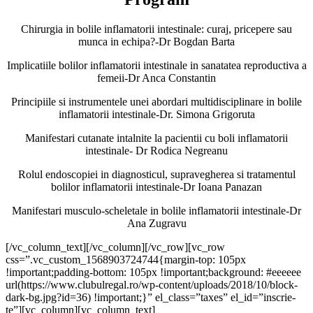
Chirurgia in bolile inflamatorii intestinale: curaj, pricepere sau
munca in echipa?-Dr Bogdan Barta
Implicatiile bolilor inflamatorii intestinale in sanatatea reproductiva a
femeii-Dr Anca Constantin
Principiile si instrumentele unei abordari multidisciplinare in bolile
inflamatorii intestinale-Dr. Simona Grigoruta
Manifestari cutanate intalnite la pacientii cu boli inflamatorii
intestinale- Dr Rodica Negreanu
Rolul endoscopiei in diagnosticul, supravegherea si tratamentul
bolilor inflamatorii intestinale-Dr Ioana Panazan
Manifestari musculo-scheletale in bolile inflamatorii intestinale-Dr
Ana Zugravu
[/vc_column_text][/vc_column][/vc_row][vc_row
css=”.vc_custom_1568903724744{margin-top: 105px
!important;padding-bottom: 105px !important;background: #eeeeee
url(https://www.clubulregal.ro/wp-content/uploads/2018/10/block-
dark-bg.jpg?id=36) !important;}” el_class=”taxes” el_id=”inscrie-
te”][vc_column][vc_column_text]