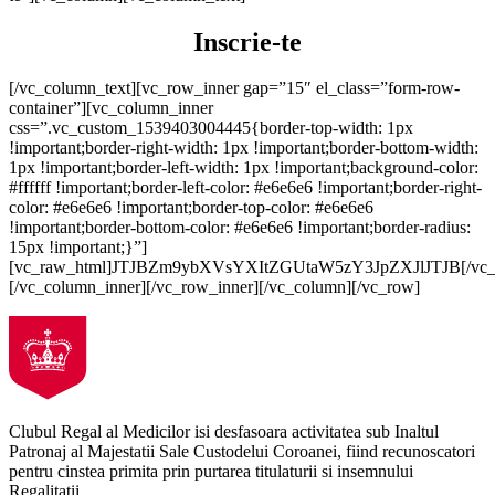
Inscrie-te
[/vc_column_text][vc_row_inner gap=”15″ el_class=”form-row-
container”][vc_column_inner
css=”.vc_custom_1539403004445{border-top-width: 1px
!important;border-right-width: 1px !important;border-bottom-width:
1px !important;border-left-width: 1px !important;background-color:
#ffffff !important;border-left-color: #e6e6e6 !important;border-right-
color: #e6e6e6 !important;border-top-color: #e6e6e6
!important;border-bottom-color: #e6e6e6 !important;border-radius:
15px !important;}”]
[vc_raw_html]JTJBZm9ybXVsYXItZGUtaW5zY3JpZXJlJTJB[/vc_
[/vc_column_inner][/vc_row_inner][/vc_column][/vc_row]
Clubul Regal al Medicilor isi desfasoara activitatea sub Inaltul
Patronaj al Majestatii Sale Custodelui Coroanei, fiind recunoscatori
pentru cinstea primita prin purtarea titulaturii si insemnului
Regalitatii.