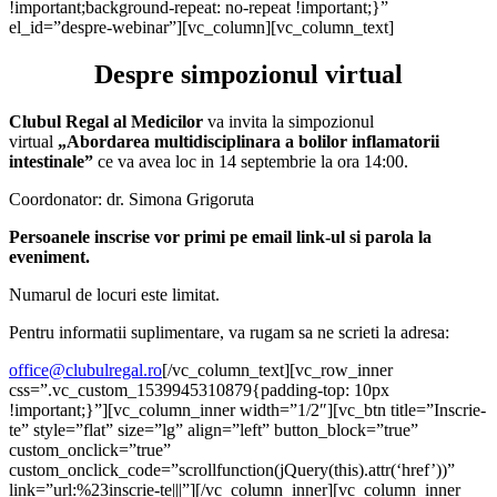
!important;background-repeat: no-repeat !important;}”
el_id=”despre-webinar”][vc_column][vc_column_text]
Despre simpozionul virtual
Clubul Regal al Medicilor
va invita la simpozionul
virtual
„Abordarea multidisciplinara a bolilor inflamatorii
intestinale”
ce va avea loc in 14 septembrie la ora 14:00.
Coordonator: dr. Simona Grigoruta
Persoanele inscrise vor primi pe email link-ul si parola la
eveniment.
Numarul de locuri este limitat.
Pentru informatii suplimentare, va rugam sa ne scrieti la adresa:
office@clubulregal.ro
[/vc_column_text][vc_row_inner
css=”.vc_custom_1539945310879{padding-top: 10px
!important;}”][vc_column_inner width=”1/2″][vc_btn title=”Inscrie-
te” style=”flat” size=”lg” align=”left” button_block=”true”
custom_onclick=”true”
custom_onclick_code=”scrollfunction(jQuery(this).attr(‘href’))”
link=”url:%23inscrie-te|||”][/vc_column_inner][vc_column_inner