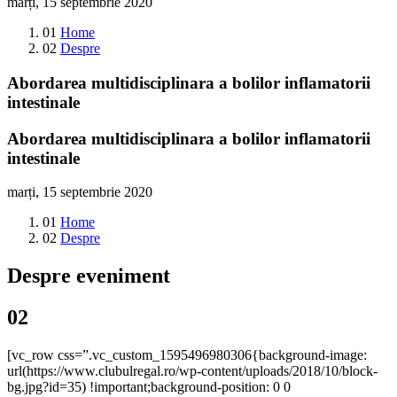
marți, 15 septembrie 2020
01
Home
02
Despre
Abordarea multidisciplinara a bolilor inflamatorii
intestinale
Abordarea multidisciplinara a bolilor inflamatorii
intestinale
marți, 15 septembrie 2020
01
Home
02
Despre
Despre eveniment
02
[vc_row css=”.vc_custom_1595496980306{background-image:
url(https://www.clubulregal.ro/wp-content/uploads/2018/10/block-
bg.jpg?id=35) !important;background-position: 0 0