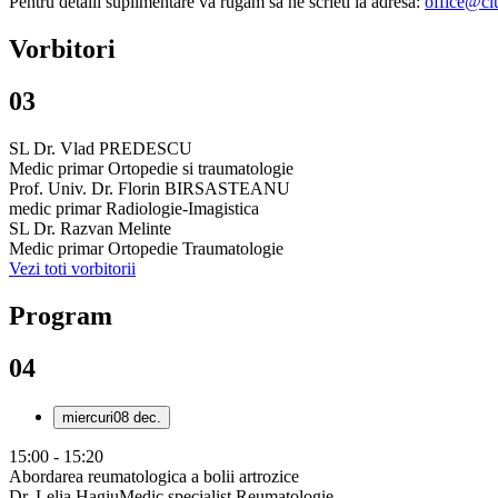
Pentru detalii suplimentare va rugam sa ne scrieti la adresa:
office@clu
Vorbitori
03
SL Dr. Vlad PREDESCU
Medic primar Ortopedie si traumatologie
Prof. Univ. Dr. Florin BIRSASTEANU
medic primar Radiologie-Imagistica
SL Dr. Razvan Melinte
Medic primar Ortopedie Traumatologie
Vezi toti vorbitorii
Program
04
miercuri
08 dec.
15:00 - 15:20
Abordarea reumatologica a bolii artrozice
Dr. Lelia Hagiu
Medic specialist Reumatologie