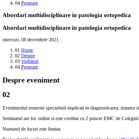
04
Program
Abordari multidisciplinare in patologia ortopedica
Abordari multidisciplinare in patologia ortopedica
miercuri, 08 decembrie 2021
01
Home
02
Despre
03
Vorbitori
04
Program
Despre eveniment
02
Evenimentul reuneste specialistii implicati in diagnosticarea, tratarea 
Seminarul are loc online si este creditat cu 2 puncte EMC de Colegiu
Numarul de locuri este limitat.