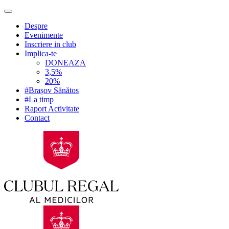
Despre
Evenimente
Inscriere in club
Implica-te
DONEAZA
3,5%
20%
#Brașov Sănătos
#La timp
Raport Activitate
Contact