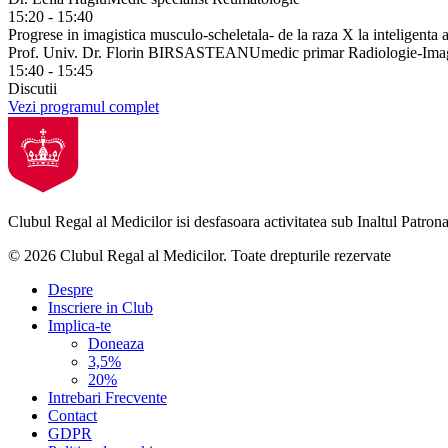
15:20 - 15:40
Progrese in imagistica musculo-scheletala- de la raza X la inteligenta ar
Prof. Univ. Dr. Florin BIRSASTEANU
medic primar Radiologie-Imag
15:40 - 15:45
Discutii
Vezi programul complet
Clubul Regal al Medicilor isi desfasoara activitatea sub Inaltul Patronaj
© 2026 Clubul Regal al Medicilor.
Toate drepturile rezervate
Despre
Inscriere in Club
Implica-te
Doneaza
3,5%
20%
Intrebari Frecvente
Contact
GDPR