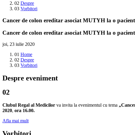
02
Despre
03
Vorbitori
Cancer de colon ereditar asociat MUTYH la o pacient
Cancer de colon ereditar asociat MUTYH la o pacient
joi, 23 iulie 2020
01
Home
02
Despre
03
Vorbitori
Despre eveniment
02
Clubul Regal al Medicilor
va invita la evenimentul cu tema
„Cancer
2020
,
ora 16.00.
Afla mai mult
Vorbitori