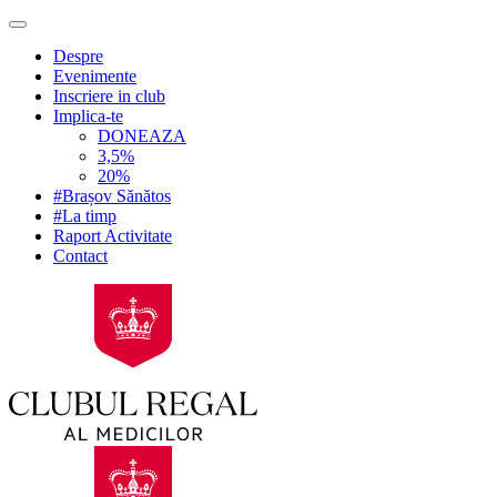
Despre
Evenimente
Inscriere in club
Implica-te
DONEAZA
3,5%
20%
#Brașov Sănătos
#La timp
Raport Activitate
Contact