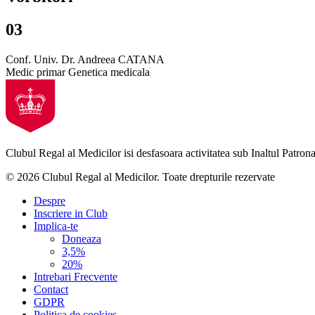
03
Conf. Univ. Dr. Andreea CATANA
Medic primar Genetica medicala
Clubul Regal al Medicilor isi desfasoara activitatea sub Inaltul Patronaj
© 2026 Clubul Regal al Medicilor.
Toate drepturile rezervate
Despre
Inscriere in Club
Implica-te
Doneaza
3,5%
20%
Intrebari Frecvente
Contact
GDPR
Politica de cookies