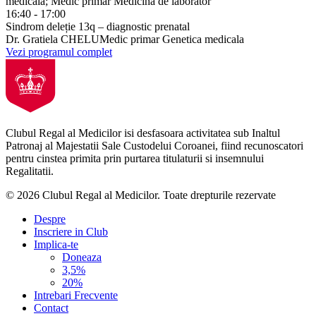
medicala; Medic primar Medicina de laborator
16:40 - 17:00
Sindrom deleție 13q – diagnostic prenatal
Dr. Gratiela CHELU
Medic primar Genetica medicala
Vezi programul complet
Clubul Regal al Medicilor isi desfasoara activitatea sub Inaltul
Patronaj al Majestatii Sale Custodelui Coroanei, fiind recunoscatori
pentru cinstea primita prin purtarea titulaturii si insemnului
Regalitatii.
© 2026 Clubul Regal al Medicilor.
Toate drepturile rezervate
Despre
Inscriere in Club
Implica-te
Doneaza
3,5%
20%
Intrebari Frecvente
Contact