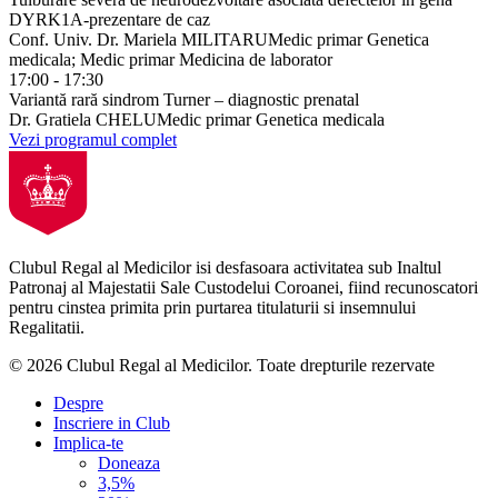
DYRK1A-prezentare de caz
Conf. Univ. Dr. Mariela MILITARU
Medic primar Genetica
medicala; Medic primar Medicina de laborator
17:00 - 17:30
Variantă rară sindrom Turner – diagnostic prenatal
Dr. Gratiela CHELU
Medic primar Genetica medicala
Vezi programul complet
Clubul Regal al Medicilor isi desfasoara activitatea sub Inaltul
Patronaj al Majestatii Sale Custodelui Coroanei, fiind recunoscatori
pentru cinstea primita prin purtarea titulaturii si insemnului
Regalitatii.
© 2026 Clubul Regal al Medicilor.
Toate drepturile rezervate
Despre
Inscriere in Club
Implica-te
Doneaza
3,5%