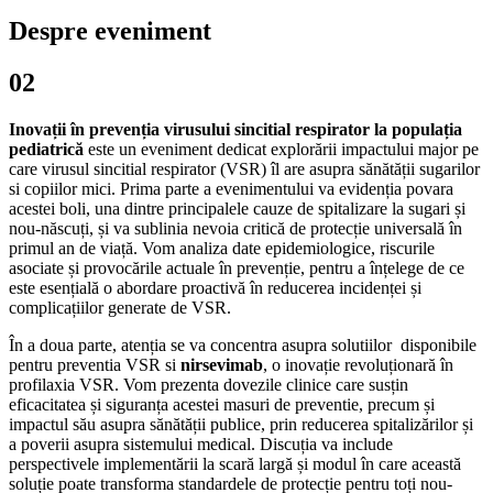
Despre eveniment
02
Inovații în prevenția virusului sincitial respirator la populația
pediatrică
este un eveniment dedicat explorării impactului major pe
care virusul sincitial respirator (VSR) îl are asupra sănătății sugarilor
si copiilor mici. Prima parte a evenimentului va evidenția povara
acestei boli, una dintre principalele cauze de spitalizare la sugari și
nou-născuți, și va sublinia nevoia critică de protecție universală în
primul an de viață. Vom analiza date epidemiologice, riscurile
asociate și provocările actuale în prevenție, pentru a înțelege de ce
este esențială o abordare proactivă în reducerea incidenței și
complicațiilor generate de VSR.
În a doua parte, atenția se va concentra asupra solutiilor disponibile
pentru preventia VSR si
nirsevimab
, o inovație revoluționară în
profilaxia VSR. Vom prezenta dovezile clinice care susțin
eficacitatea și siguranța acestei masuri de preventie, precum și
impactul său asupra sănătății publice, prin reducerea spitalizărilor și
a poverii asupra sistemului medical. Discuția va include
perspectivele implementării la scară largă și modul în care această
soluție poate transforma standardele de protecție pentru toți nou-