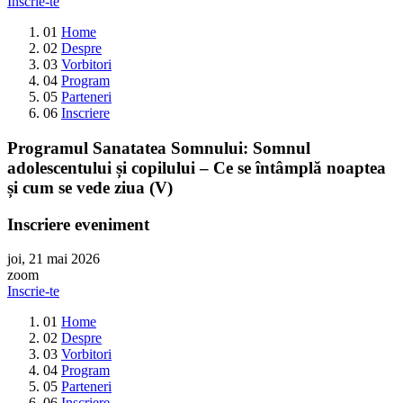
Inscrie-te
01
Home
02
Despre
03
Vorbitori
04
Program
05
Parteneri
06
Inscriere
Programul Sanatatea Somnului: Somnul
adolescentului și copilului – Ce se întâmplă noaptea
și cum se vede ziua (V)
Inscriere eveniment
joi, 21 mai 2026
zoom
Inscrie-te
01
Home
02
Despre
03
Vorbitori
04
Program
05
Parteneri
06
Inscriere